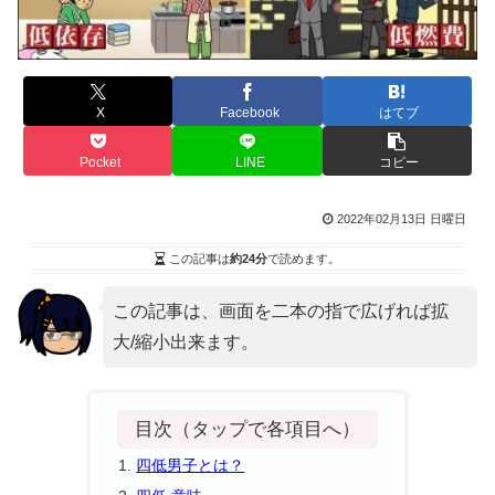
X
Facebook
はてブ
Pocket
LINE
コピー
2022年02月13日 日曜日
この記事は
約24分
で読めます。
この記事は、画面を二本の指で広げれば拡
大/縮小出来ます。
目次（タップで各項目へ）
四低男子とは？