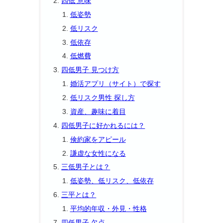
四低 意味
低姿勢
低リスク
低依存
低燃費
四低男子 見つけ方
婚活アプリ（サイト）で探す
低リスク男性 探し方
資産、趣味に着目
四低男子に好かれるには？
倹約家をアピール
謙虚な女性になる
三低男子とは？
低姿勢、低リスク、低依存
三平とは？
平均的年収・外見・性格
四低男子 欠点