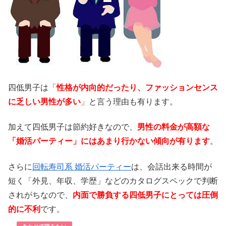
四低男子は「
性格が内向的だったり、ファッションセンス
に乏しい男性が多い
」と言う理由も有ります。
加えて四低男子は節約好きなので、
男性の料金が高額な
「婚活パーティー」にはあまり行かない傾向が有ります
。
さらに
回転寿司系 婚活パーティー
は、会話出来る時間が
短く「外見、年収、学歴」などのカタログスペックで判断
されがちなので、
内面で勝負する四低男子にとっては圧倒
的に不利
です。