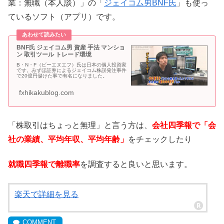
業：無職（本人談）」の「
ジェイコム男BNF氏
」も使っ
ているソフト（アプリ）です。
BNF氏 ジェイコム男 資産 手法 マンショ
ン 取引ツール トレード環境
B・N・F（ビーエヌエフ）氏は日本の個人投資家
です。みずほ証券によるジェイコム株誤発注事件
で20億円儲けた事で有名になりました。
fxhikakublog.com
「株取引はちょっと無理」と言う方は、
会社四季報で「会
社の業績、平均年収、平均年齢」
をチェックしたり
就職四季報で離職率
を調査すると良いと思います。
楽天で詳細を見る