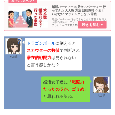
婚活パーティー お見合いパーティー 行
ってきた 大人数 方法 回転寿司 うまく
いかない マッチングしない 苦戦
婚活パーティー 行ってきたこん太隊長！昨日大
人数の婚活パーティーに行って来たけど惨敗し
ました！かつ夫多人数の回転寿司系のパーティ
ーは苦戦するので難しいですね。大人数 婚活パ
ーティー 欠点低スペックの当ブログ管理人は、
婚活パーティーにおいて「...
ドラゴンボール
に例えると
スカウターの数値
で判断され
かぶ美
潜在的戦闘力
は見られない
と言う感じかな？
婚活女子達に
「戦闘力
たったの５か、ゴミめ」
えふ子
と思われる訳ね。