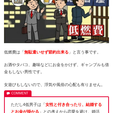
低燃費は「
無駄遣いせず節約出来る
」と言う事です。
お酒やタバコ、趣味などにお金をかけず、ギャンブルも借
金もしない男性です。
女遊びもしないので、浮気や風俗の心配も有りません。
ただし4低男子は「
女性と付き合ったり、結婚する
とお金が掛かる
」との考えから恋愛を避け、婚活