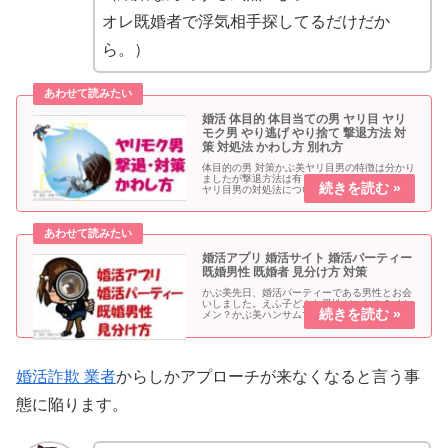
オレ既婚者で浮気相手探してるだけだか
ら。）
婚活 体目的 体目当ての男 ヤリ目 ヤリ
モク男 やり逃げ やり捨て 撃退方法 対
策 対処法 かわし方 別れ方
体目的の男 対策かぶ美ヤリ目男の特徴は分かり
ましたが撃退方法は有りますか？えふ子では、
ヤリ目男の対処法について説明するわね。最初
に「ヤリ目男」とは、「やり目的＝セックス目
的」で、婚活アプリや婚活パーティーなどに参
加している体目的の男性」を指...
婚活アプリ 婚活サイト 婚活パーティー
既婚男性 既婚者 見分け方 対策
かぶ美先日、婚活パーティーである男性とお会
いしました。えふ子どんな男性だったの？イケ
メン？かぶ美ハンサムですが妻子持ちの既婚者
でした。こん太酷いなそりゃ。婚活サイトで嫌
な思いをしました。やり取りして良い感じだっ
たので会ったんだけど、多分…既...
婚活詐欺 業者
からしかアプローチが来なくなると言う事
態に陥ります。