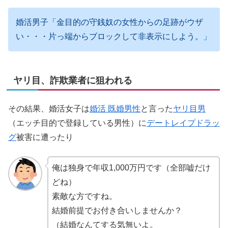
婚活男子「金目的の守銭奴の女性からの足跡がウザ
い・・・片っ端からブロックして非表示にしよう。」
ヤリ目、詐欺業者に狙われる
その結果、婚活女子は
婚活 既婚男性
と言った
ヤリ目男
（エッチ目的で登録している男性）に
デートレイプドラッ
グ
被害に遭ったり
俺は独身で年収1,000万円です（全部嘘だけ
どね）
素敵な方ですね。
結婚前提でお付き合いしませんか？
（結婚なんてする気無いよ。