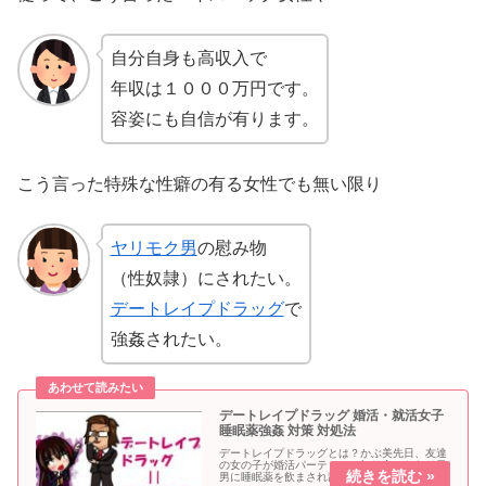
自分自身も高収入で
年収は１０００万円です。
容姿にも自信が有ります。
こう言った特殊な性癖の有る女性でも無い限り
ヤリモク男
の慰み物
（性奴隷）にされたい。
デートレイプドラッグ
で
強姦されたい。
デートレイプドラッグ 婚活・就活女子
睡眠薬強姦 対策 対処法
デートレイプドラッグとは？かぶ美先日、友達
の女の子が婚活パーティーで知り合ったヤリ目
男に睡眠薬を飲まされ乱暴されました。えふ子