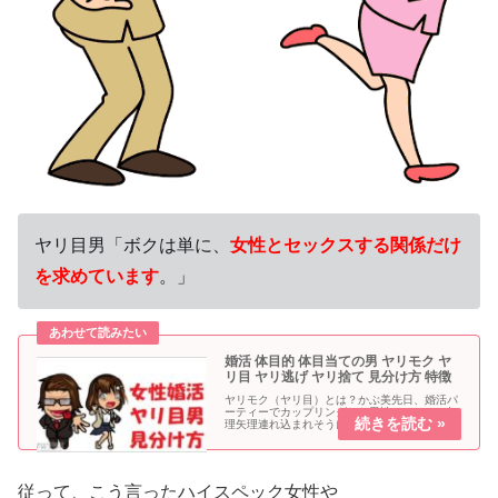
ヤリ目男「ボクは単に、
女性とセックスする関係だけ
を求めています
。」
婚活 体目的 体目当ての男 ヤリモク ヤ
リ目 ヤリ逃げ ヤリ捨て 見分け方 特徴
ヤリモク（ヤリ目）とは？かぶ美先日、婚活パ
ーティーでカップリングした男性にホテルに無
理矢理連れ込まれそうになりましたかつ夫酷い
ですね。それは恐らくヤリモク男性です。ヤリ
モク＝エッチ目的男性ヤリ目（やりもく）とは
「やり目的＝セックス目的」で、...
従って、こう言ったハイスペック女性や