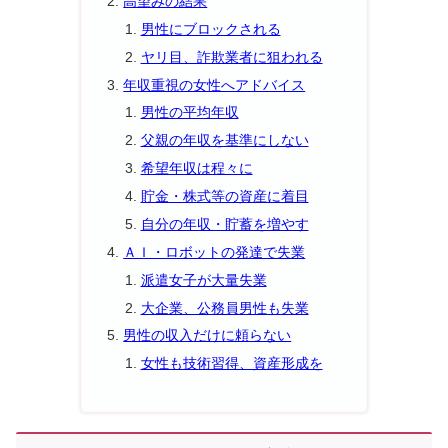
高望みの結果
男性にブロックされる
ヤリ目、詐欺業者に狙われる
年収重視の女性へアドバイス
男性の平均年収
父親の年収を基準にしない
希望年収は程々に
貯金・株式等の資産に着目
自分の年収・貯蓄を増やす
ＡＩ・ロボットの発達で失業
派遣女子が大量失業
大企業、公務員男性も失業
男性の収入だけに頼らない
女性も技術習得、資産形成を