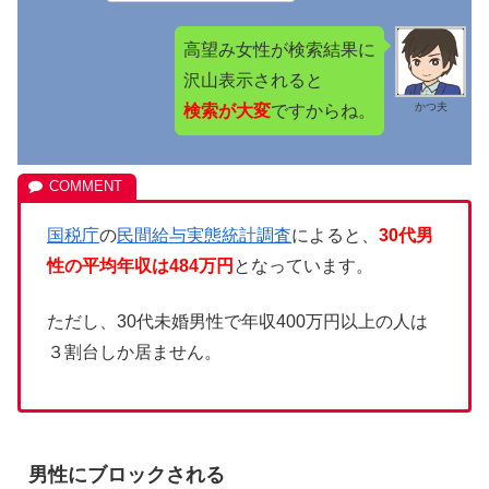
高望み女性が検索結果に
沢山表示されると
かつ夫
検索が大変
ですからね。
国税庁
の
民間給与実態統計調査
によると、
30代男
性の平均年収は484万円
となっています。
ただし、30代未婚男性で年収400万円以上の人は
３割台しか居ません。
男性にブロックされる