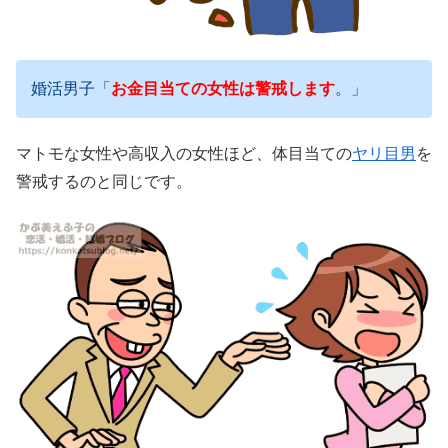
婚活男子「
お金目当ての女性は警戒します
。」
マトモな女性や高収入の女性ほど、体目当ての
ヤリ目男
を
警戒するのと同じです。