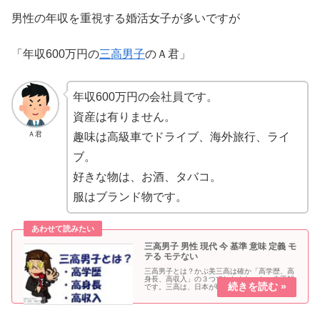
男性の年収を重視する婚活女子が多いですが
「年収600万円の
三高男子
のＡ君」
年収600万円の会社員です。
資産は有りません。
Ａ君
趣味は高級車でドライブ、海外旅行、ライ
ブ。
好きな物は、お酒、タバコ。
服はブランド物です。
三高男子 男性 現代 今 基準 意味 定義 モ
テる モテない
三高男子とは？かぶ美三高は確か「高学歴、高
身長、高収入」の３つでしたよね。かつ夫正解
です。三高は、日本が昭和時代の「バブル好景
気」の頃に、女性が「男性の理想像として掲げ
た３条件」です。婚活女子「三高はモテる男の
代名詞として、当時は流行語にも...