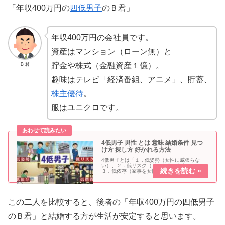
「年収400万円の
四低男子
のＢ君」
年収400万円の会社員です。
資産はマンション（ローン無）と
Ｂ君
貯金や株式（金融資産１億）。
趣味はテレビ「経済番組、アニメ」、貯蓄、
株主優待
。
服はユニクロです。
4低男子 男性 とは 意味 結婚条件 見つ
け方 探し方 好かれる方法
4低男子とは「１．低姿勢（女性に威張らな
い）、２．低リスク（リストラされない）、
３．低依存（家事を女性に頼らない）、４．低
燃費（倹約家）」の男性を差します。
この二人を比較すると、後者の「年収400万円の四低男子
のＢ君」と結婚する方が生活が安定すると思います。