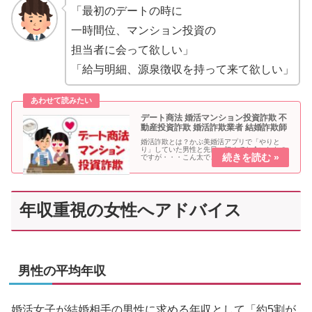
「最初のデートの時に
一時間位、マンション投資の
担当者に会って欲しい」
「給与明細、源泉徴収を持って来て欲しい」
デート商法 婚活マンション投資詐欺 不
動産投資詐欺 婚活詐欺業者 結婚詐欺師
婚活詐欺とは？かぶ美婚活アプリで「やりと
り」していた男性と先日、初めてお会いしたの
ですが・・・こん太で、結果はどうだった？か
ぶ美婚活マンション投資詐欺の男性営業マンで
した。えふ子あちゃ～迷惑な話ね。国民生活セ
ンターで注意喚起最近、婚活サイト...
年収重視の女性へアドバイス
男性の平均年収
婚活女子が結婚相手の男性に求める年収として「約5割が