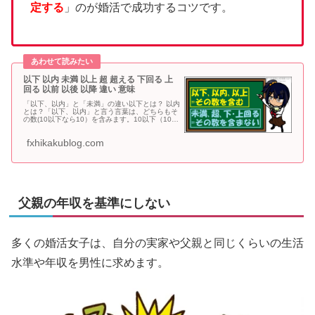
定する
」のが婚活で成功するコツです。
以下 以内 未満 以上 超 超える 下回る 上
回る 以前 以後 以降 違い 意味
「以下、以内」と「未満」の違い以下とは？ 以内
とは？「以下、以内」と言う言葉は、どちらもそ
の数(10以下なら10）を含みます。10以下（10以
内）10，9，8，7，6，5，4・・・従って「以
下」と「以内」は同じ意味です。未満とは？ 下回
fxhikakublog.com
ると...
父親の年収を基準にしない
多くの婚活女子は、自分の実家や父親と同じくらいの生活
水準や年収を男性に求めます。