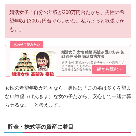
婚活女子「自分の年収が200万円台だから、男性の希
望年収は300万円台ぐらいかな。私ちょっと欲張りか
も。」
婚活女子 女性 結婚 高望み 選り好み 苦
戦 条件 妥協 婚活成功方法
婚活 女性 高望みかぶ美婚活サイトや恋活アプ
リに登録したもののドラマに出てくる様な素敵
な男性はなかなか居ないですね。こん太高収
入、高身長、イケメンで趣味も価値観も全て合
う人なんて居ないと思うっス。典型的な婚活女
子の例マッチングアプリ（婚活ア...
女性の希望年収が程々なら、男性は「この娘は多くを望ま
ない謙虚（けんきょ）な女の子だから、安心して一緒に暮
らせるな。」と考えます。
貯金・株式等の資産に着目