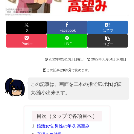
X
Facebook
はてブ
Pocket
LINE
コピー
2022年02月13日 日曜日
2022年05月04日 水曜日
この記事は
約9分
で読めます。
この記事は、画面を二本の指で広げれば拡
大/縮小出来ます。
目次（タップで各項目へ）
婚活女性 男性の年収 高望み