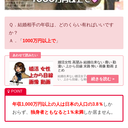
Ｑ．結婚相手の年収は、どのくらい有ればいいです
か？
Ａ．「
1000万円以上で
」
婚活女性 高望み 結婚出来ない 痛い 勘
違い 上から目線 末路 怖い 画像 動画 ま
とめ
結婚出来ない婚活女子の「高望み、痛い、勘違
い、上から目線」な画像をまとめました。
年収1,000万円以上の人は日本の人口の3.8％
しか
おらず、
独身者ともなると1％未満
しか居ません。