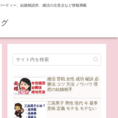
パーティー、結婚相談所、婚活の注意点など情報満載
ログ
婚活 苦戦 女性 成功 秘訣 必
勝法 コツ 方法 ノウハウ 理
想の結婚相手
三高男子 男性 現代 今 基準
意味 定義 モテる モテない