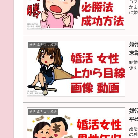
当ブ
か面
に婚
婚
婚活 成功 コツ 秘訣
末
結婚
像を
婚活女子 
婚活 成功 コツ 秘訣
平
婚活
の独