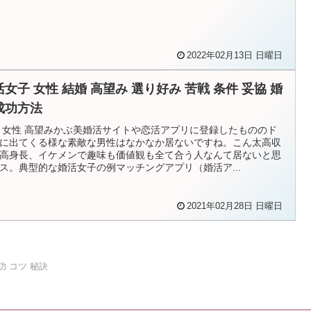
2022年02月13日 日曜日
活女子 女性 結婚 高望み 選り好み 苦戦 条件 妥協 婚
成功方法
 女性 高望みかぶ美婚活サイトや恋活アプリに登録したもののド
に出てくる様な素敵な男性はなかなか居ないですね。こん太高収
高身長、イケメンで趣味も価値観も全て合う人なんて居ないと思
ス。典型的な婚活女子の例マッチングアプリ（婚活ア...
2021年02月28日 日曜日
功 コツ 秘訣