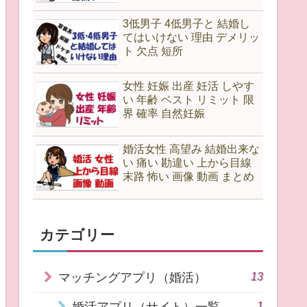
3低男子 4低男子と 結婚し
てはいけない 理由 デメリッ
ト 欠点 短所
女性 妊娠 出産 妊活 しやす
い 年齢 ベスト リミット 限
界 確率 自然妊娠
婚活女性 高望み 結婚出来な
い 痛い 勘違い 上から目線
末路 怖い 画像 動画 まとめ
カテゴリー
13
マッチングアプリ（婚活）
1
婚活アプリ（サイト）一覧