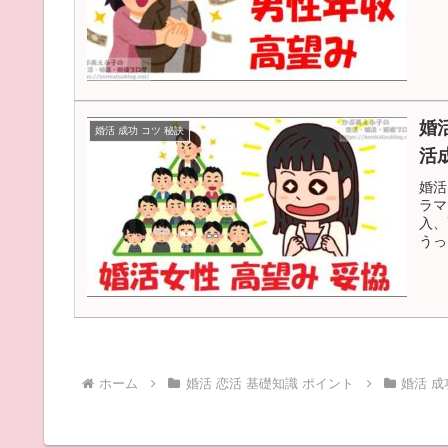
婚
婚活 成功 コツ 秘訣
活
婚活
ラマ
入、
うっ
ホーム
婚活 恋活 基礎知識 ポイント
婚活 成