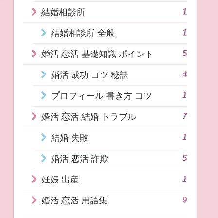
1
結婚相談所
1
結婚相談所 全般
5
婚活 恋活 基礎知識 ポイント
4
婚活 成功 コツ 秘訣
1
プロフィール 書き方 コツ
7
婚活 恋活 結婚 トラブル
1
結婚 失敗
5
婚活 恋活 詐欺
1
妊娠 出産
9
婚活 恋活 用語集