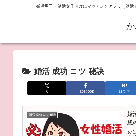
婚活男子・婚活女子向けにマッチングアプリ（婚活
か
婚活 成功 コツ 秘訣
X
Facebook
はてブ
婚活
婚活 成功 コツ 秘訣
想
女性