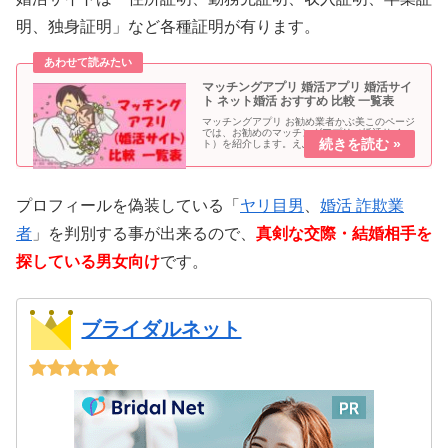
明、独身証明」など各種証明が有ります。
マッチングアプリ 婚活アプリ 婚活サイ
ト ネット婚活 おすすめ 比較 一覧表
マッチングアプリ お勧め業者かぶ美このページ
では、お勧めのマッチングアプリ（婚活サイ
ト）を紹介します。えふ子大半の業者は男女共
に登録は一切無料なのでまずは無料で使ってみ
てね。当ブログ管理人は以下のマッチングアプ
リ（婚活サイト）全て利用してい...
プロフィールを偽装している「
ヤリ目男
、
婚活 詐欺業
者
」を判別する事が出来るので、
真剣な交際・結婚相手を
探している男女向け
です。
ブライダルネット