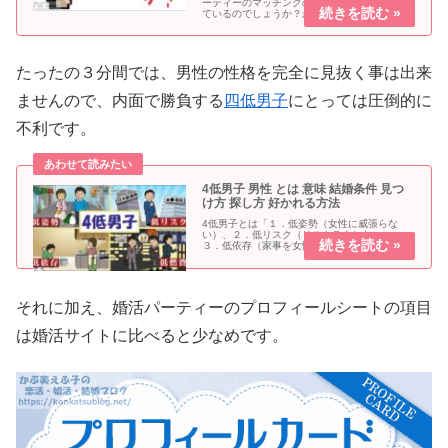
ーティーのマッチングの仕組みはどの様になっ
ているのでしょうか？かつ夫基本的にカップリ
ングカードに記載した希望順に決まります。カ
ップリングカードとは？カップリングカードと
は、婚活パーティー（お見合い...
たったの３分間では、男性の性格を完全に見抜く事は出来
ませんので、内面で勝負する
四低男子
にとっては圧倒的に
不利です。
4低男子 男性 とは 意味 結婚条件 見つ
け方 探し方 好かれる方法
4低男子とは「１．低姿勢（女性に威張らな
い）、２．低リスク（リストラされない）、
３．低依存（家事を女性に頼らない）、４．低
燃費（倹約家）」の男性を差します。
それに加え、婚活パーティーのプロフィールシートの項目
は婚活サイトに比べると少なめです。