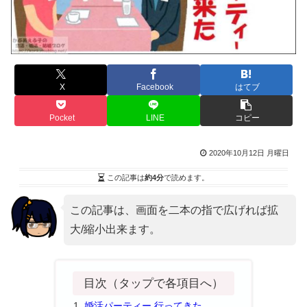
X
Facebook
はてブ
Pocket
LINE
コピー
2020年10月12日 月曜日
この記事は
約4分
で読めます。
この記事は、画面を二本の指で広げれば拡
大/縮小出来ます。
目次（タップで各項目へ）
婚活パーティー 行ってきた