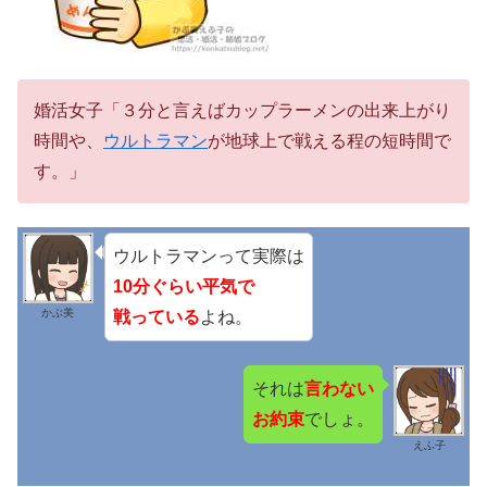
婚活女子「３分と言えばカップラーメンの出来上がり
時間や、
ウルトラマン
が地球上で戦える程の短時間で
す。」
ウルトラマンって実際は
10分ぐらい平気で
かぶ美
戦っている
よね。
それは
言わない
お約束
でしょ。
えふ子