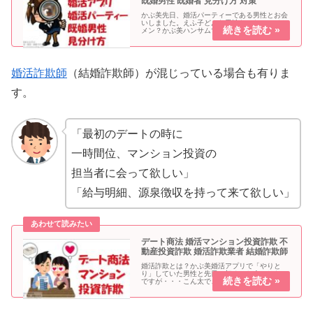
既婚男性 既婚者 見分け方 対策
かぶ美先日、婚活パーティーである男性とお会
いしました。えふ子どんな男性だったの？イケ
メン？かぶ美ハンサムですが妻子持ちの既婚者
でした。こん太酷いなそりゃ。婚活サイトで嫌
な思いをしました。やり取りして良い感じだっ
たので会ったんだけど、多分…既...
婚活詐欺師
（結婚詐欺師）が混じっている場合も有りま
す。
「最初のデートの時に
一時間位、マンション投資の
担当者に会って欲しい」
「給与明細、源泉徴収を持って来て欲しい」
デート商法 婚活マンション投資詐欺 不
動産投資詐欺 婚活詐欺業者 結婚詐欺師
婚活詐欺とは？かぶ美婚活アプリで「やりと
り」していた男性と先日、初めてお会いしたの
ですが・・・こん太で、結果はどうだった？か
ぶ美婚活マンション投資詐欺の男性営業マンで
した。えふ子あちゃ～迷惑な話ね。国民生活セ
ンターで注意喚起最近、婚活サイト...