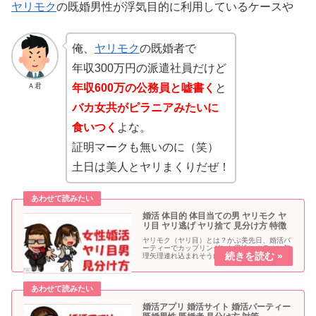
ヤリモク
の既婚男性が浮気目的に利用しているケースや
俺、
ヤリモク
の既婚者で
年収300万円の派遣社員だけど
Ａ君
年収600万の公務員と嘘書く
と
バカ女共がピラニアみたいに
食いつく
よな。
証明マークも無いのに（笑）
土日は美人とヤリまくりだぜ！
婚活 体目的 体目当ての男 ヤリモク ヤ
リ目 ヤリ逃げ ヤリ捨て 見分け方 特徴
ヤリモク（ヤリ目）とは？かぶ美先日、婚活パ
ーティーでカップリングした男性にホテルに無
理矢理連れ込まれそうになりましたかつ夫酷い
ですね。それは恐らくヤリモク男性です。ヤリ
モク＝エッチ目的男性ヤリ目（やりもく）とは
「やり目的＝セックス目的」で、...
婚活アプリ 婚活サイト 婚活パーティー