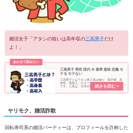
婚活女子「アタシの狙いは高年収の
三高男子
だけ
よ！」
三高男子 男性 現代 今 基準 意味 定義 モ
テる モテない
三高男子とは？かぶ美三高は確か「高学歴、高
身長、高収入」の３つでしたよね。かつ夫正解
です。三高は、日本が昭和時代の「バブル好景
気」の頃に、女性が「男性の理想像として掲げ
た３条件」です。婚活女子「三高はモテる男の
代名詞として、当時は流行語にも...
ヤリモク、婚活詐欺
回転寿司系の婚活パーティーは、プロフィールを詐称した