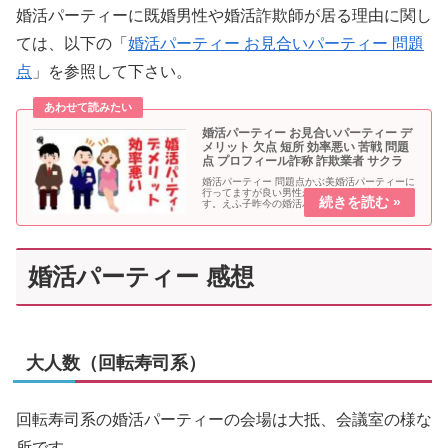
婚活パーティーに既婚男性や婚活詐欺師が居る理由に関し
ては、以下の「
婚活パーティー お見合いパーティー 問題
点
」を参照して下さい。
婚活パーティー お見合いパーティー デ
メリット 欠点 短所 効率悪い 苦戦 問題
点 プロフィール詐称 詐欺業者 サクラ
婚活パーティー 問題点かぶ美婚活パーティーに
行ってますが良い男性が見つからず苦戦中で
す。えふ子昨今の婚活パーティーは色々、問題
点が有るわね運営側の問題点参加者のチェック
がいい加減婚活女子「婚活パーティーの最大の
欠点として、参加者のチェックが...
婚活パーティー 感想
大人数（回転寿司系）
回転寿司系の婚活パーティーの会場は大抵、会議室の様な
所です。