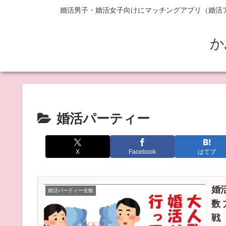
婚活男子・婚活女子向けにマッチングアプリ（婚活
か
婚活パーティー
X
Facebook
はてブ
婚
婚活パーティー全般
数
戦