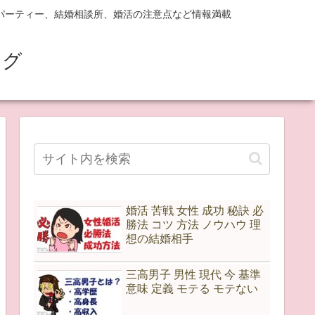
パーティー、結婚相談所、婚活の注意点など情報満載
ログ
婚活 苦戦 女性 成功 秘訣 必
勝法 コツ 方法 ノウハウ 理
想の結婚相手
三高男子 男性 現代 今 基準
意味 定義 モテる モテない