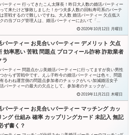
パーティー 行ってきたこん太隊長！昨日大人数の婚活パーティー
って来たけど惨敗しました！かつ夫多人数の回転寿司系のパーテ
は苦戦するので難しいですね。大人数 婚活パーティー 欠点低ス
クの当ブログ管理人は、婚活パーティーにおいて「...
2020年10月12日 月曜日
活パーティー お見合いパーティー デメリット 欠点
所 効率悪い 苦戦 問題点 プロフィール詐称 詐欺業者
クラ
パーティー 問題点かぶ美婚活パーティーに行ってますが良い男性
つからず苦戦中です。えふ子昨今の婚活パーティーは色々、問題
有るわね運営側の問題点参加者のチェックがいい加減婚活女子
活パーティーの最大の欠点として、参加者のチェックが...
2019年11月21日 木曜日
活パーティー お見合いパーティー マッチング カッ
リング 仕組み 確率 カップリングカード 未記入 無記
 必ず書く？
パーティー マッチング仕組みかぶ美婚活パーティーのマッチング