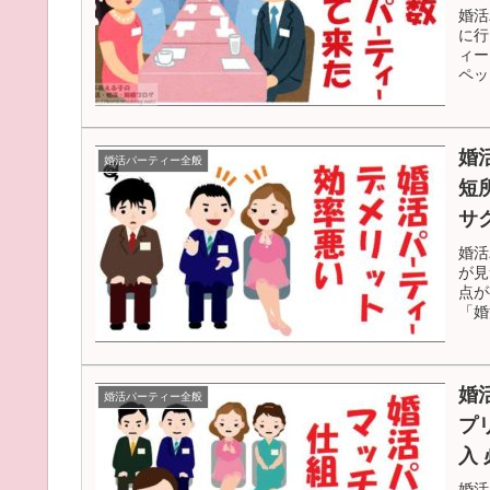
婚活
に行
ィー
ペッ
婚
婚活パーティー全般
短
サ
婚活
が見
点が
「婚
婚
婚活パーティー全般
プ
入
婚活