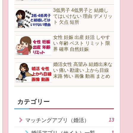
3低男子 4低男子と 結婚し
てはいけない 理由 デメリッ
ト 欠点 短所
女性 妊娠 出産 妊活 しやす
い 年齢 ベスト リミット 限
界 確率 自然妊娠
婚活女性 高望み 結婚出来な
い 痛い 勘違い 上から目線
末路 怖い 画像 動画 まとめ
カテゴリー
13
マッチングアプリ（婚活）
1
婚活アプリ（サイト）一覧