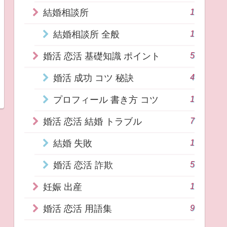
1
結婚相談所
1
結婚相談所 全般
5
婚活 恋活 基礎知識 ポイント
4
婚活 成功 コツ 秘訣
1
プロフィール 書き方 コツ
7
婚活 恋活 結婚 トラブル
1
結婚 失敗
5
婚活 恋活 詐欺
1
妊娠 出産
9
婚活 恋活 用語集