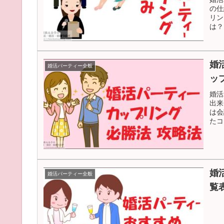
の仕
リン
は？
婚
婚活パーティー全般
ッ
婚活
出来
は会
たコ
婚
婚活パーティー全般
覧