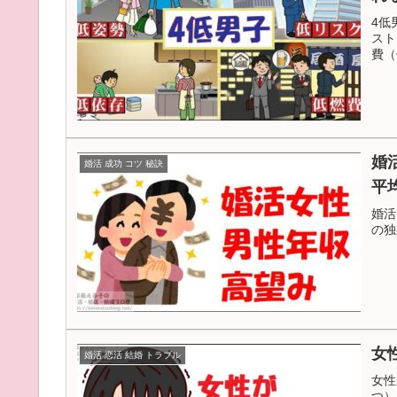
4低
スト
費（
婚活女子 
婚活 成功 コツ 秘訣
平
婚活
の独
女
婚活 恋活 結婚 トラブル
女性
つ）