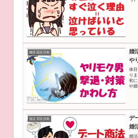
婚
婚活 恋活 詐欺
や
体目
りま
初に
や婚
デ
婚活 恋活 詐欺
婚
婚活