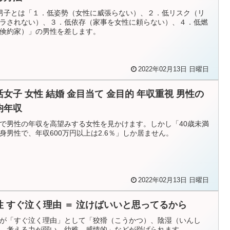
男子とは「１．低姿勢（女性に威張らない）、２．低リスク（リ
ラされない）、３．低依存（家事を女性に頼らない）、４．低燃
倹約家）」の男性を差します。
2022年02月13日 日曜日
女性 結婚 金目当て 金目的 年収重視 男性の
均年収
で男性の年収を高望みする女性を見かけます。しかし「40歳未満
身男性で、年収600万円以上は2.6％」しか居ません。
2022年02月13日 日曜日
性 すぐ泣く理由 ＝ 泣けばいいと思ってるから
が「すぐ泣く理由」として「狡猾（こうかつ）、陰湿（いんし
、考える力が弱い、幼稚、感情的」などが挙げられます。