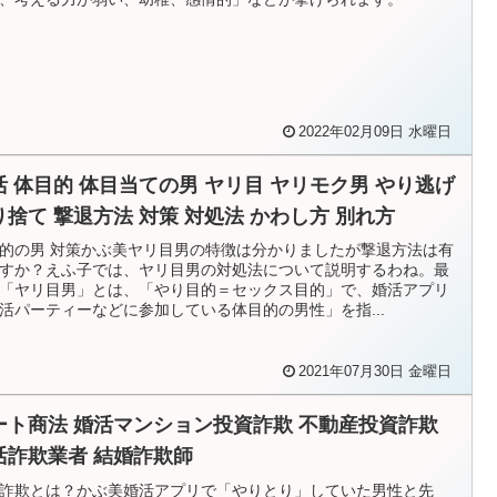
2022年02月09日 水曜日
活 体目的 体目当ての男 ヤリ目 ヤリモク男 やり逃げ
り捨て 撃退方法 対策 対処法 かわし方 別れ方
的の男 対策かぶ美ヤリ目男の特徴は分かりましたが撃退方法は有
すか？えふ子では、ヤリ目男の対処法について説明するわね。最
「ヤリ目男」とは、「やり目的＝セックス目的」で、婚活アプリ
活パーティーなどに参加している体目的の男性」を指...
2021年07月30日 金曜日
ート商法 婚活マンション投資詐欺 不動産投資詐欺
活詐欺業者 結婚詐欺師
詐欺とは？かぶ美婚活アプリで「やりとり」していた男性と先