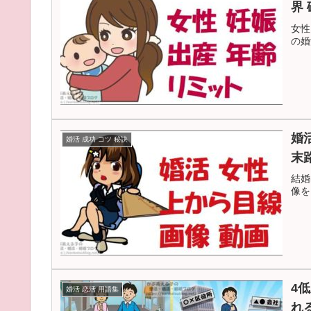
界
女性
の婚
婚
婚活 成功 コツ 秘訣
末
結婚
像を
4
婚活 恋活 用語集
れ