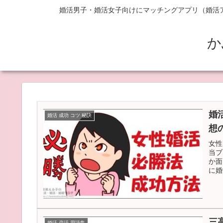
婚活男子・婚活女子向けにマッチングアプリ（婚活
か
婚活
婚活 成功 コツ 秘訣
想
女性
当ブ
か面
に婚
三
婚活 恋活 用語集