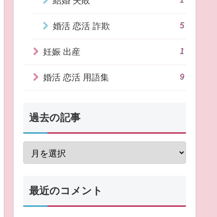
結婚 失敗
5
婚活 恋活 詐欺
1
妊娠 出産
9
婚活 恋活 用語集
過去の記事
最近のコメント