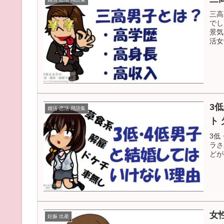
三高
でし
景気
活女
3
婚活 恋活 用語集
ト 
3低
ラさ
どが
女
妊娠 出産