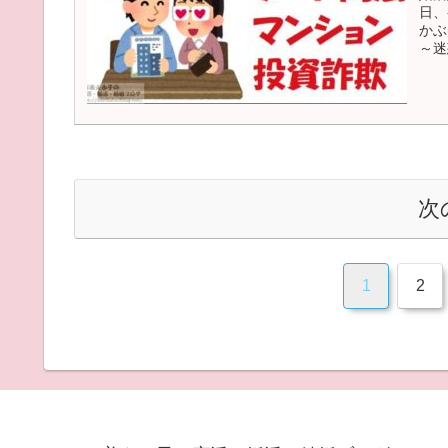
日、
かぶ
～迷
次
1
2