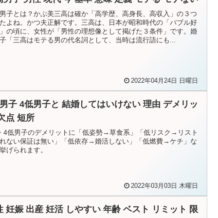
男子とは？かぶ美三高は確か「高学歴、高身長、高収入」の３つ
たよね。かつ夫正解です。三高は、日本が昭和時代の「バブル好
」の頃に、女性が「男性の理想像として掲げた３条件」です。婚
子「三高はモテる男の代名詞として、当時は流行語にも...
2022年04月24日 日曜日
低男子 4低男子と 結婚してはいけない 理由 デメリッ
欠点 短所
・4低男子のデメリットに「低姿勢→草食系」「低リスク→リスト
れない保証は無い」「低依存→婚活しない」「低燃費→ケチ」な
挙げられます。
2022年03月03日 木曜日
性 妊娠 出産 妊活 しやすい 年齢 ベスト リミット 限