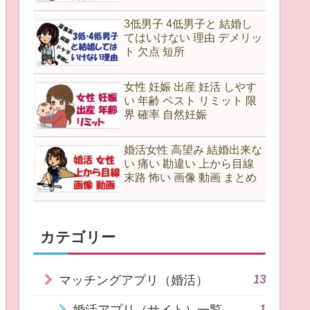
3低男子 4低男子と 結婚し
てはいけない 理由 デメリッ
ト 欠点 短所
女性 妊娠 出産 妊活 しやす
い 年齢 ベスト リミット 限
界 確率 自然妊娠
婚活女性 高望み 結婚出来な
い 痛い 勘違い 上から目線
末路 怖い 画像 動画 まとめ
カテゴリー
13
マッチングアプリ（婚活）
1
婚活アプリ（サイト）一覧