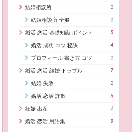
1
結婚相談所
1
結婚相談所 全般
5
婚活 恋活 基礎知識 ポイント
4
婚活 成功 コツ 秘訣
1
プロフィール 書き方 コツ
7
婚活 恋活 結婚 トラブル
1
結婚 失敗
5
婚活 恋活 詐欺
1
妊娠 出産
9
婚活 恋活 用語集