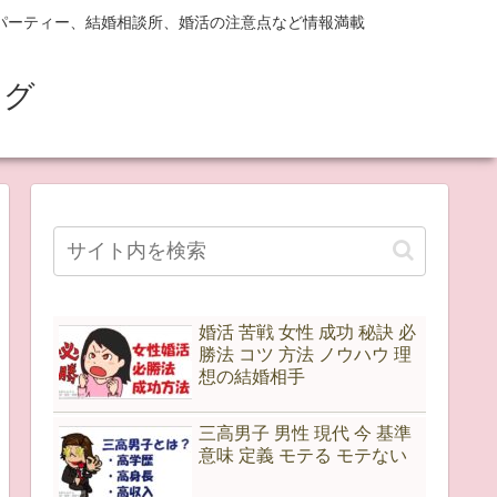
パーティー、結婚相談所、婚活の注意点など情報満載
ログ
婚活 苦戦 女性 成功 秘訣 必
勝法 コツ 方法 ノウハウ 理
想の結婚相手
三高男子 男性 現代 今 基準
意味 定義 モテる モテない