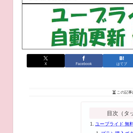
X
Facebook
はてブ
この記事
目次（タ
ユーブライド 無