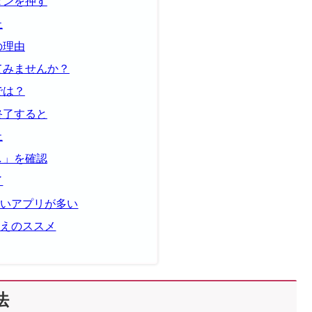
タンを押す
止
の理由
てみませんか？
では？
終了すると
止
し」を確認
了
しいアプリが多い
換えのススメ
法