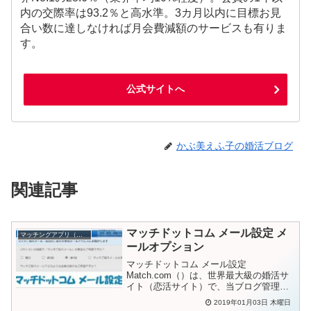
内の交際率は93.2％と高水準。3カ月以内に目標お見
合い数に達しなければ月会費減額のサービスも有りま
す。
公式サイトへ
かぶ美えふ子の婚活ブログ
関連記事
マッチドットコム メール設定 メ
マッチングアプリ（婚活）
ールオプション
マッチドットコム メール設定
Match.com（）は、世界最大級の婚活サ
イト（恋活サイト）で、当ブログ管理人
も利用中です。かぶ美から届くメールの
2019年01月03日 木曜日
設定方法が分からないのですが・・・え