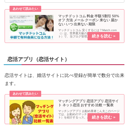
マッチドットコム 料金 半額 5割引 50%
オフ 方法 メール クーポン 来ない 届か
ない いつ 出来ない 期限
マッチドットコム 安くするには？Match.com
（）は、世界最大級の婚活サイト（恋活サイ
ト）で、当ブログ管理人も利用中です。こん太
の料金が安くなる方法は無いスか？かつ夫50％
割引メールが届くのを待つ方法が有りますよ。
50％割引メールとは...
恋活アプリ（恋活サイト）
恋活サイトは、婚活サイトに比べ登録が簡単で数分で出来
ます。
マッチングアプリ 恋活アプリ 恋活サイ
ト ネット恋活 おすすめ 比較 一覧表
マッチングアプリ お勧め業者こん太このページ
では、お勧めのマッチングアプリ（恋活サイ
ト）を紹介するっス。かつ夫恋活サイトは女性
は利用料無料が多い様ですね。当ブログ管理人
は以下のマッチングアプリ（恋活サイト）全て
利用しています。信頼性の高い業...