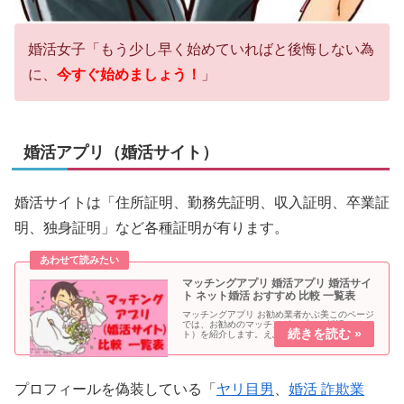
婚活女子「もう少し早く始めていればと後悔しない為
に、
今すぐ始めましょう！
」
婚活アプリ（婚活サイト）
婚活サイトは「住所証明、勤務先証明、収入証明、卒業証
明、独身証明」など各種証明が有ります。
マッチングアプリ 婚活アプリ 婚活サイ
ト ネット婚活 おすすめ 比較 一覧表
マッチングアプリ お勧め業者かぶ美このページ
では、お勧めのマッチングアプリ（婚活サイ
ト）を紹介します。えふ子大半の業者は男女共
に登録は一切無料なのでまずは無料で使ってみ
てね。当ブログ管理人は以下のマッチングアプ
リ（婚活サイト）全て利用してい...
プロフィールを偽装している「
ヤリ目男
、
婚活 詐欺業