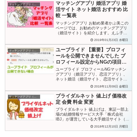
が届くのを待つ方法が有りますよ。50％
マッチングアプリ 婚活アプリ 婚
マッチングアプリ（婚活）
割引メールとは...
活サイト ネット婚活 おすすめ 比
較 一覧表
マッチングアプリ お勧め業者かぶ美この
ページでは、お勧めのマッチングアプリ
（婚活サイト）を紹介します。えふ子大
半の業者は男女共に登録は一切無料なの
2019年01月23日 水曜日
でまずは無料で使ってみてね。当ブログ
管理人は以下のマッチングアプリ（婚活
ユーブライド 【重要】プロフィ
マッチングアプリ（婚活）
サイト）全て利用してい...
ールを公開できませんでした プ
ロフィール設定からNGの項目を
編集ください
ユーブライド プロフィールNGマッチン
グアプリ（婚活アプリ、恋活アプリ）、
ネット婚活（婚活サイト、恋活サイト）
の「」は、入力した内容に特に問題無く
2018年11月09日 金曜日
てもプロフィールが公開出来ない場合が
有ります。こん太でプロフィールを入力
ブライダルネット 値上げ 価格改
マッチングアプリ（婚活）
したら「プロフィールを...
定 会費 料金 変更
ブライダルネット 値上げは、東証一部上
場の結婚情報サービス大手「株式会社
IBJ」が運営している大手婚活サイト（婚
活アプリ）で、当ブログ管理人も利用中
2018年12月10日 月曜日
です。かぶ美が2018年11月7日から料金
改定しましたね。えふ子3ヶ月、6ヶ月、