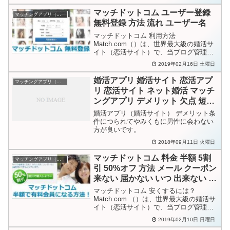
たけど成果ゼロです。一旦、無料会員に
戻ろうかな。えふ子では、スタンダード
マッチドットコム ユーザー登録
マッチングアプリ（婚活）
会員の自動更新の停止方...
無料登録 方法 流れ ユーザー名
マッチドットコム 利用方法
Match.com（）は、世界最大級の婚活サ
イト（恋活サイト）で、当ブログ管理人
も利用中です。かぶ美を利用するにはど
2019年02月16日 土曜日
うすれば良いでしょうか？えふ子まずは
登録が必要ね。登録は無料なので勝手に
婚活アプリ 婚活サイト 恋活アプ
マッチングアプリ（婚活）
課金される心配は無いわ。へ...
リ 恋活サイト ネット婚活 マッチ
ングアプリ デメリット 欠点 短所
効率悪い うまくいかない
婚活アプリ（婚活サイト） デメリット条
件につられてやみくもに男性に会わない
方が良いです。
2018年09月11日 火曜日
マッチドットコム 料金 半額 5割
マッチングアプリ（婚活）
引 50%オフ 方法 メール クーポン
来ない 届かない いつ 出来ない 期
限
マッチドットコム 安くするには？
Match.com （）は、世界最大級の婚活サ
イト（恋活サイト）で、当ブログ管理人
も利用中です。こん太の料金が安くなる
2019年02月10日 日曜日
方法は無いスか？かつ夫50％割引メール