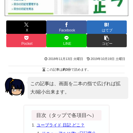
X
Facebook
はてブ
Pocket
LINE
コピー
2018年11月13日 火曜日
2019年10月19日 土曜日
この記事は
約3分
で読めます。
この記事は、画面を二本の指で広げれば拡
大/縮小出来ます。
目次（タップで各項目へ）
ユーブライド 日記 どこ？