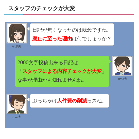
スタッフのチェックが大変
日記が無くなったのは残念ですね。
廃止に至った理由
は何でしょうか？
かぶ美
2000文字投稿出来る日記は
「
スタッフによる内容チェックが大変
」
かつ夫
な事が理由かも知れませんね。
ぶっちゃけ
人件費の削減
っスね。
こん太