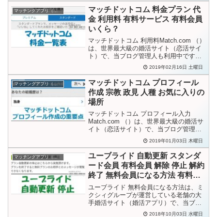
ふ子「各種設定」画面の「メールオプシ
マッチドットコム 料金プラン 代
マッチングアプリ（婚活）
ョン」から設定出来るわ。...
金 利用料 有料サービス 有料会員
いくら？
マッチドットコム 利用料Match.com （）
は、世界最大級の婚活サイト（恋活サイ
ト）で、当ブログ管理人も利用中です。
かぶ美の利用を検討中ですがパソコン、
2019年02月16日 土曜日
スマホ何れの画面も金額に関する記載が
無いですねえふ子マッチドットコムの料
マッチドットコム プロフィール
マッチングアプリ（婚活）
金体系はユー...
作成 宗教 政見 人種 お気に入りの
場所
マッチドットコム プロフィール入力
Match.com （）は、世界最大級の婚活サ
イト（恋活サイト）で、当ブログ管理人
も利用中です。かぶ美の無料登録が完了
2019年01月03日 木曜日
したら次はプロフィールの入力ですね。
えふ子はアメリカの企業が運営している
ユーブライド 自動更新 スタンダ
マッチングアプリ（婚活）
ので日本人には分...
ード会員 有料会員 解除 停止 解約
終了 無料会員になる方法 有料か
ら無料
ユーブライド 無料会員になる方法は、ミ
クシィグループが運営している老舗の大
手婚活サイト（婚活アプリ）で、当ブロ
グ管理人も利用中です。こん太で活動し
2018年10月03日 水曜日